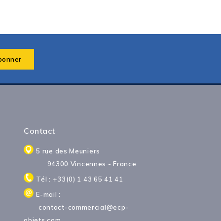
Contact
5 rue des Meuniers
94300 Vincennes - France
Tél : +33(0) 1 43 65 41 41
E-mail :
contact-commercial@ecp-
objets.com