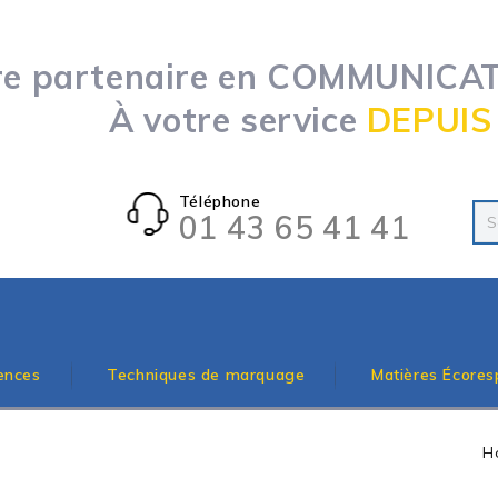
re partenaire en COMMUNICATI
À votre service
DEPUIS
Téléphone
01 43 65 41 41
ences
Techniques de marquage
Matières Écores
H