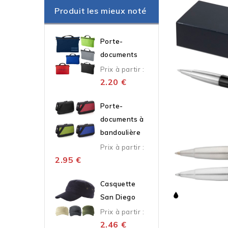
Produit les mieux noté
Porte-
documents
Prix à partir :
2.20
€
Porte-
documents à
bandoulière
Prix à partir :
2.95
€
Casquette
San Diego
Prix à partir :
2.46
€