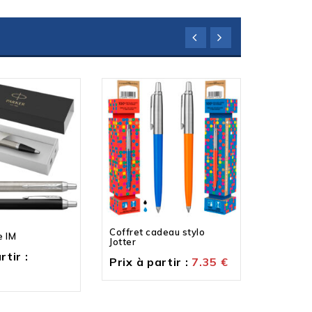
Coffret cadeau stylo
e IM
Stylo à bi
Jotter
rtir :
Prix à p
Prix à partir :
7.35
€