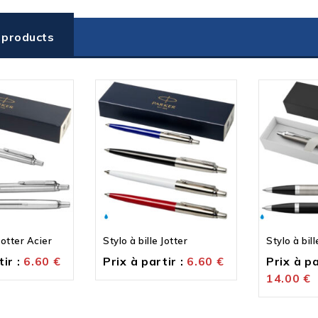
 products
 Jotter Acier
Stylo à bille Jotter
Stylo à bill
ir :
6.60
€
Prix à partir :
6.60
€
Prix à pa
14.00
€