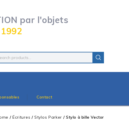
ON par l'objets
 1992
ponsables
Contact
ome
/
Écritures
/
Stylos Parker
/
Stylo à bille Vector