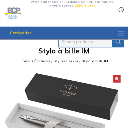
Votre partenaire en COMMUNICATION par l'objets
À votre service
DEPUIS 1992
Catégories
Stylo à bille IM
Home
/
Écritures
/
Stylos Parker
/
Stylo à bille IM