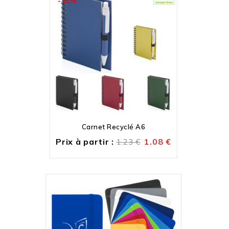
-12%
Carnet Recyclé A6
Prix à partir :
1.08
€
1.23
€