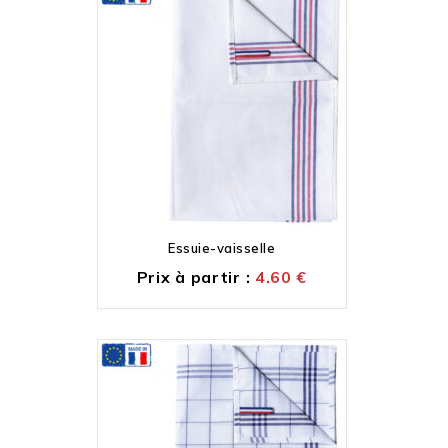
Essuie-vaisselle
Prix à partir :
4.60
€