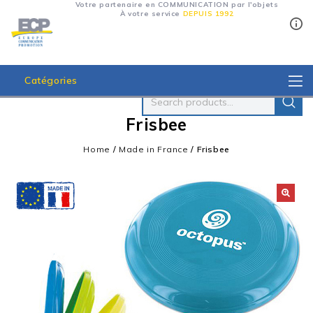
Votre partenaire en COMMUNICATION par l'objets
À votre service
DEPUIS 1992
Catégories
Frisbee
Home
/
Made in France
/
Frisbee