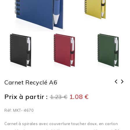
Carnet Recyclé A6
Carnets-notes avec couvertures
Sacoche pour ordinateur portable
Prix à partir :
1.08
€
1.23
€
souples A6
15''
Réf: MKT- 4670
Carnet à spirales avec couverture toucher doux, en carton