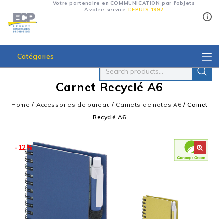
Votre partenaire en COMMUNICATION par l'objets
À votre service
DEPUIS 1992
Catégories
Carnet Recyclé A6
Home
/
Accessoires de bureau
/
Carnets de notes A6
/
Carnet
Recyclé A6
-12%