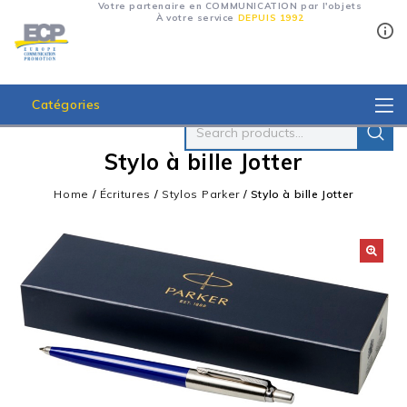
Votre partenaire en COMMUNICATION par l'objets
À votre service
DEPUIS 1992
Catégories
Stylo à bille Jotter
Home
/
Écritures
/
Stylos Parker
/
Stylo à bille Jotter