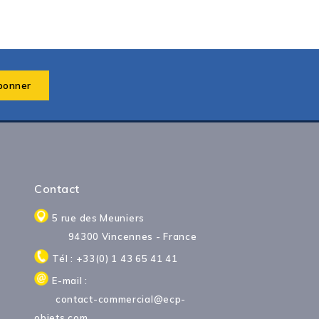
Contact
5 rue des Meuniers
94300 Vincennes - France
Tél : +33(0) 1 43 65 41 41
E-mail :
contact-commercial@ecp-
objets.com