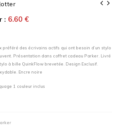
Jotter
 :
6.60
€
ix préféré des écrivains actifs qui ont besoin d’un stylo
rouvent. Présentation dans coffret cadeau Parker. Livré
ylo à bille QuinkFlow brevetée. Design Exclusif.
oxydable. Encre noire
quage 1 couleur inclus
Parker