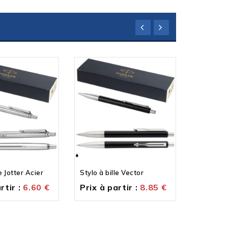
e Jotter Acier
Stylo à bille Vector
Stylo à bi
rtir :
6.60
€
Prix à partir :
8.85
€
Prix à p
14.00