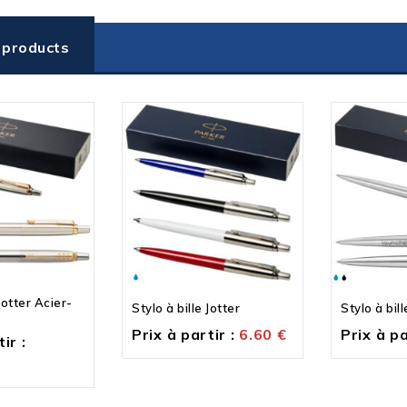
 products
 Jotter Acier-
Stylo à bille Jotter
Stylo à bill
Prix à partir :
6.60
€
Prix à pa
ir :