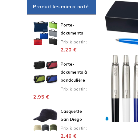
Produit les mieux noté
Porte-
documents
Prix à partir :
2.20
€
Porte-
documents à
bandoulière
Prix à partir :
2.95
€
Casquette
San Diego
Prix à partir :
2.46
€