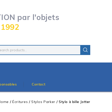
ON par l'objets
 1992
ponsables
Contact
Home
/
Écritures
/
Stylos Parker
/
Stylo à bille Jotter