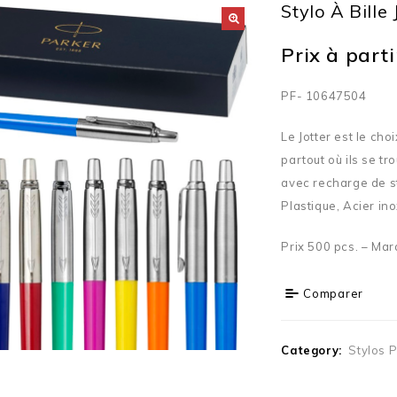
Stylo À Bille 
Prix à partir
PF- 10647504
Le Jotter est le cho
partout où ils se t
avec recharge de st
Plastique, Acier in
Prix 500 pcs. – Mar
Comparer
Category:
Stylos 