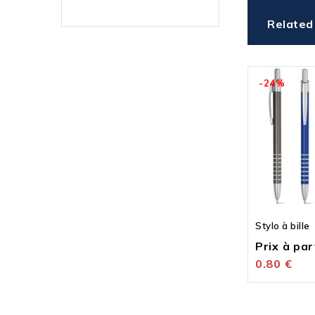
Related
-24%
Stylo à bille
Prix à part
0.80
€