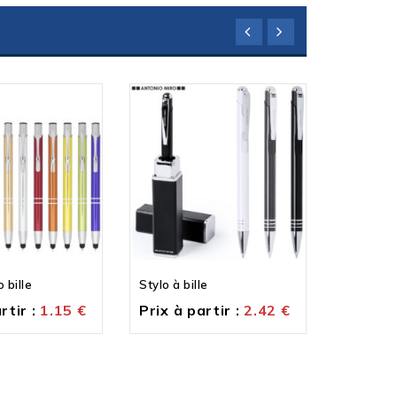
 bille
Stylo à bille
Stylo à bi
rtir :
1.15
€
Prix à partir :
2.42
€
Prix à p