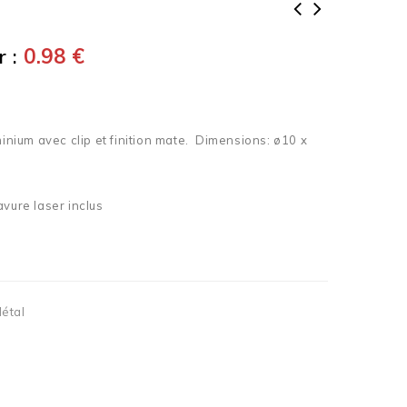
 :
0.98
€
minium avec clip et finition mate. Dimensions: ø10 x
avure laser inclus
Métal