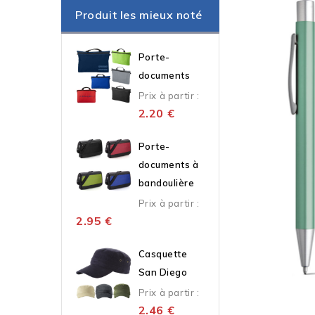
Produit les mieux noté
Porte-
documents
Prix à partir :
2.20
€
Porte-
documents à
bandoulière
Prix à partir :
2.95
€
Casquette
San Diego
Prix à partir :
2.46
€