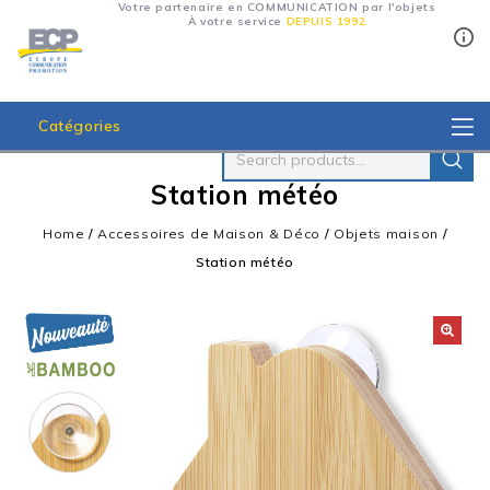
Votre partenaire en COMMUNICATION par l'objets
À votre service
DEPUIS 1992
Catégories
Station météo
Home
/
Accessoires de Maison & Déco
/
Objets maison
/
Station météo