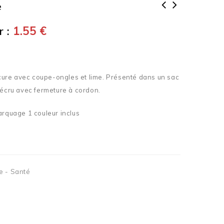
e
 :
1.55
€
re avec coupe-ongles et lime. Présenté dans un sac
 écru avec fermeture à cordon.
arquage 1 couleur inclus
e - Santé