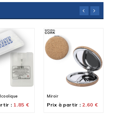
lcoolique
Miroir
Brosse a
rtir :
1.85
€
Prix à partir :
2.60
€
Prix à p