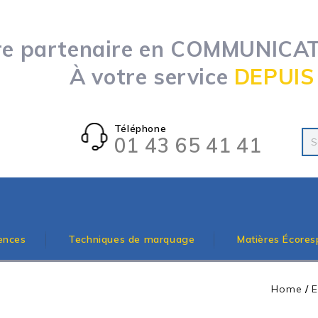
re partenaire en COMMUNICATI
À votre service
DEPUIS
Téléphone
01 43 65 41 41
ences
Techniques de marquage
Matières Écores
Home
/
E