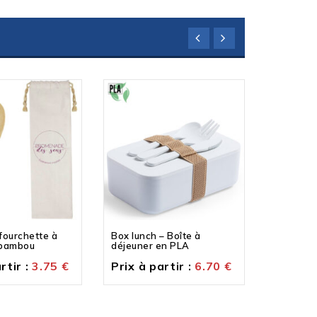
 fourchette à
Box lunch – Boîte à
Paraplui
 bambou
déjeuner en PLA
Prix à p
rtir :
3.75
€
Prix à partir :
6.70
€
10.29