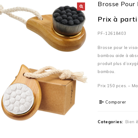
Brosse Pour
Prix à partir
PF-12618403
Brosse pour le vis
bambou aide à abso
produit plus d’oxy
bambou.
Prix 150 pces. – Ma
Comparer
Categories:
Bien ê