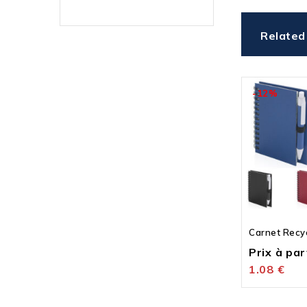
Related
-12%
Carnet Recy
Prix à part
1.08
€