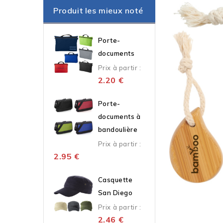
Produit les mieux noté
Porte-
documents
Prix à partir :
2.20
€
Porte-
documents à
bandoulière
Prix à partir :
2.95
€
Casquette
San Diego
Prix à partir :
2.46
€