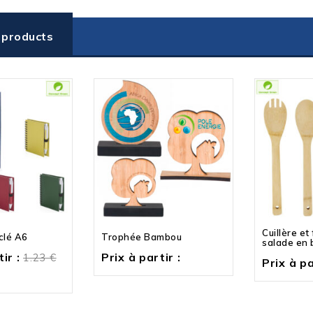
 products
Cuillère et
clé A6
Trophée Bambou
salade en
ir :
Prix à partir :
1.23
€
Prix à pa