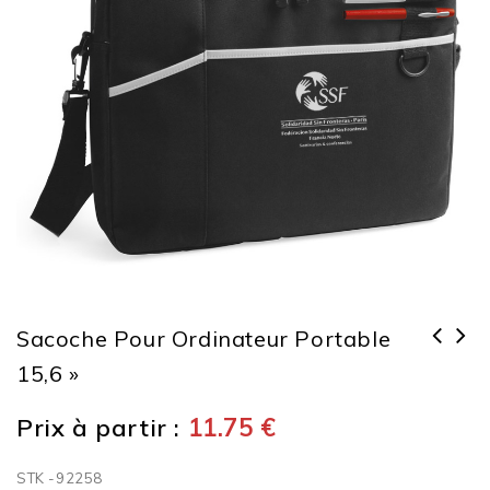
Sacoche Pour Ordinateur Portable
15,6 »
Sacoche pour ordinateur portable
14''
Prix à partir :
11.75
€
STK -92258