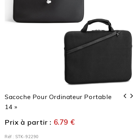
Sacoche Pour Ordinateur Portable
14 »
Sacoche pour ordinateur portable
14''
Prix à partir :
6.79
€
Réf : STK-92290