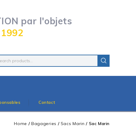
ON par l'objets
 1992
ponsables
Contact
Home
/
Bagageries
/
Sacs Marin
/
Sac Marin