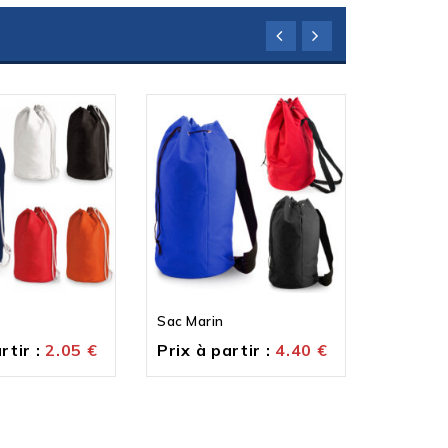
Sac Marin
Sac Mari
rtir :
2.05
€
Prix à partir :
4.40
€
Prix à p