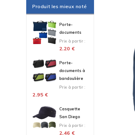
Produit les mieux noté
Porte-
documents
Prix à partir :
2.20
€
Porte-
documents à
bandoulière
Prix à partir :
2.95
€
Casquette
San Diego
Prix à partir :
2.46
€