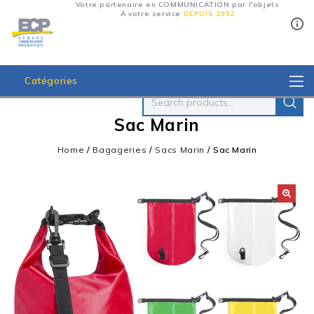
Votre partenaire en COMMUNICATION par l'objets
À votre service
DEPUIS 1992
Catégories
Sac Marin
Home
/
Bagageries
/
Sacs Marin
/
Sac Marin