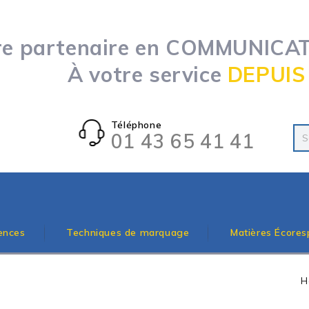
re partenaire en COMMUNICATI
À votre service
DEPUIS
Téléphone
01 43 65 41 41
ences
Techniques de marquage
Matières Écores
H