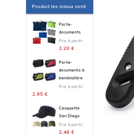
Produit les mieux noté
Porte-
documents
Prix à partir :
2.20
€
Porte-
documents à
bandoulière
Prix à partir :
2.95
€
Casquette
San Diego
Prix à partir :
2.46
€