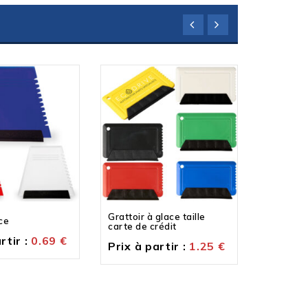
Grattoir à glace taille
Support 
ce
carte de crédit
parfum d
rtir :
0.69
€
Prix à partir :
1.25
€
Prix à p