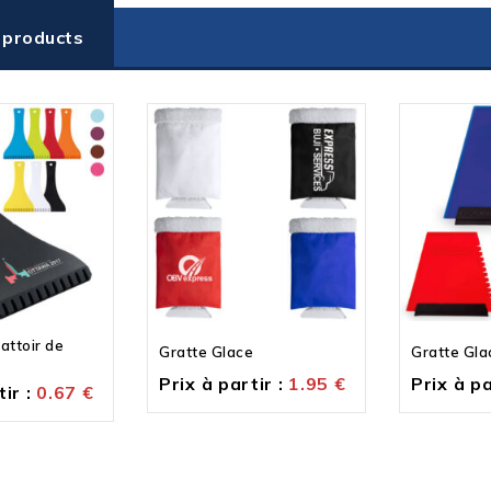
 products
attoir de
Gratte Glace
Gratte Gla
Prix à partir :
1.95
€
Prix à pa
ir :
0.67
€