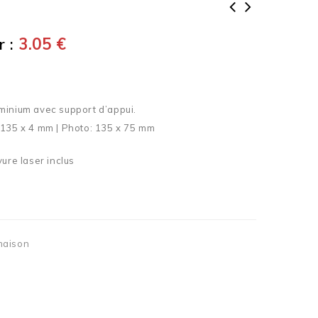
 :
3.05
€
minium avec support d’appui.
 135 x 4 mm | Photo: 135 x 75 mm
vure laser inclus
maison