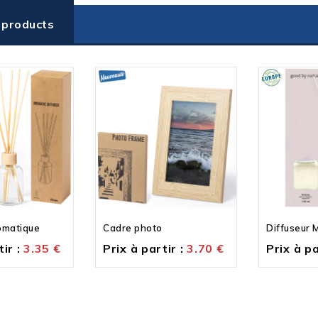
 products
omatique
Cadre photo
Diffuseur 
ir :
3.35
€
Prix à partir :
3.70
€
Prix à pa