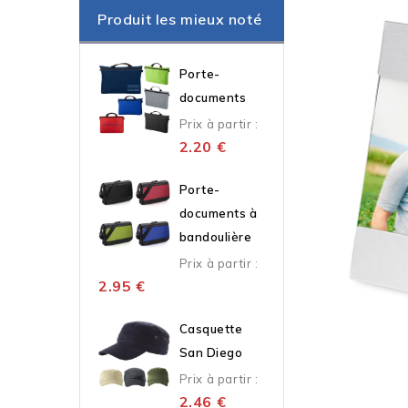
Produit les mieux noté
Porte-
documents
Prix à partir :
2.20
€
Porte-
documents à
bandoulière
Prix à partir :
2.95
€
Casquette
San Diego
Prix à partir :
2.46
€