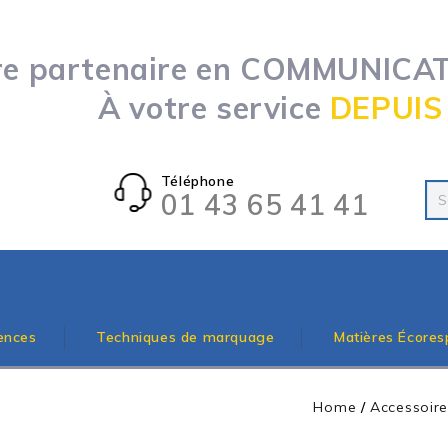
re partenaire en COMMUNICATI
À votre service
DEPUIS
Téléphone
01 43 65 41 41
ences
Techniques de marquage
Matières Écores
Home
/
Accessoir