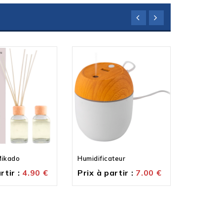
Mikado
Humidificateur
Set arom
rtir :
4.90
€
Prix à partir :
7.00
€
Prix à p