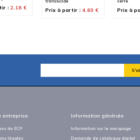
translucide
verre
ir :
2.18
€
Prix à partir :
4.60
€
Prix à pa
 entreprise
Information générale
pos de ECP
Information sur le marquage
ons légales
Demande de catalogue digital