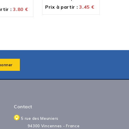
Prix à partir :
3.45
€
Prix à p
rtir :
3.80
€
Contact
5 rue des Meuniers
94300 Vincennes - France