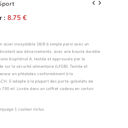
Sport
Bouteille de sport avec isolation
 :
8.75
€
par le vide
en acier inoxydable 18/8 à simple paroi avec un
 résistant aux déversements, avec une boucle durable
 Sans bisphénol A, testée et approuvée par la
e sur la sécurité alimentaire (LFGB). Testée et
teneur en phtalates conformément à la
CH. S’adapte à la plupart des porte-gobelets de
e 700 ml. Livrée dans un coffret cadeau en carton
rquage 1 couleur inclus