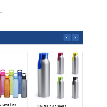
es
de sport en
Bouteille de sport
Bouteille