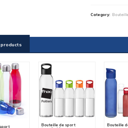
Category:
Bouteill
 products
Bouteille de sport
Bouteille 
 sport