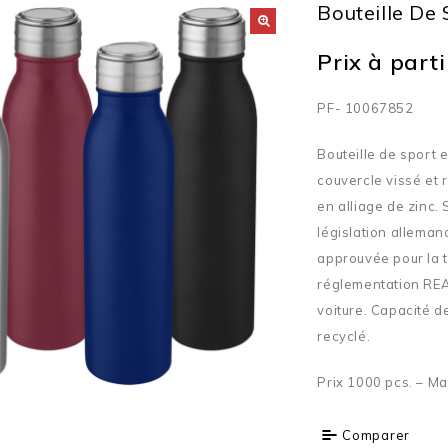
Bouteille De 
Prix à partir
PF- 10067852
Bouteille de sport 
couvercle vissé et
en alliage de zinc.
législation allemand
approuvée pour la 
réglementation REA
voiture. Capacité d
recyclé.
Prix 1000 pcs. – Ma
Comparer