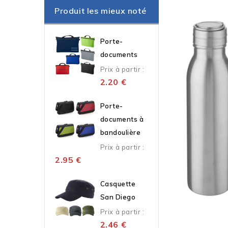
Produit les mieux noté
Porte-
documents
Prix à partir :
2.20
€
Porte-
documents à
bandoulière
Prix à partir :
2.95
€
Casquette
San Diego
Prix à partir :
2.46
€