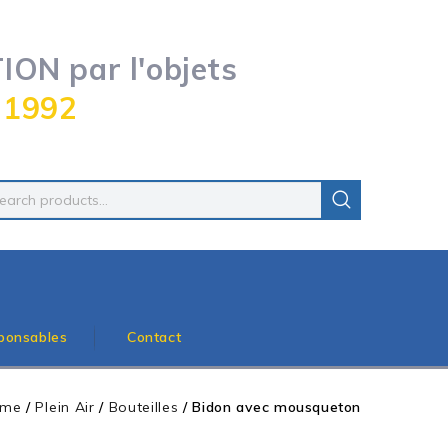
ON par l'objets
 1992
ponsables
Contact
ome
/
Plein Air
/
Bouteilles
/
Bidon avec mousqueton