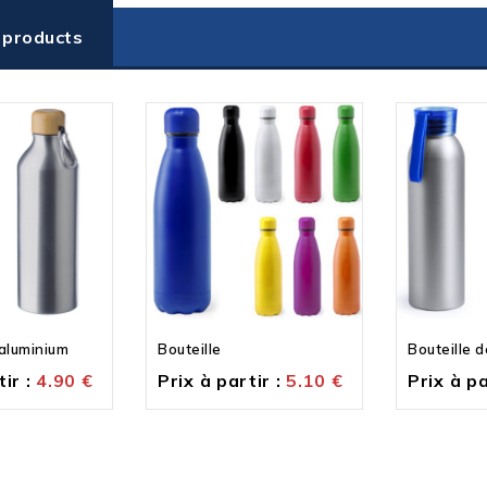
 products
 aluminium
Bouteille
Bouteille d
ir :
4.90
€
Prix à partir :
5.10
€
Prix à pa