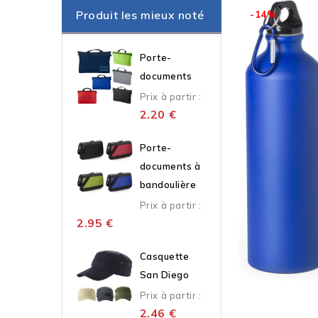
Produit les mieux noté
-14%
Porte-
documents
Prix à partir :
2.20
€
Porte-
documents à
bandoulière
Prix à partir :
2.95
€
Casquette
San Diego
Prix à partir :
2.46
€