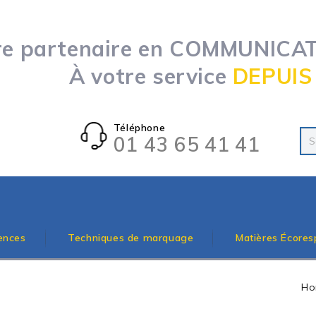
re partenaire en COMMUNICATI
À votre service
DEPUIS
Téléphone
01 43 65 41 41
ences
Techniques de marquage
Matières Écores
H