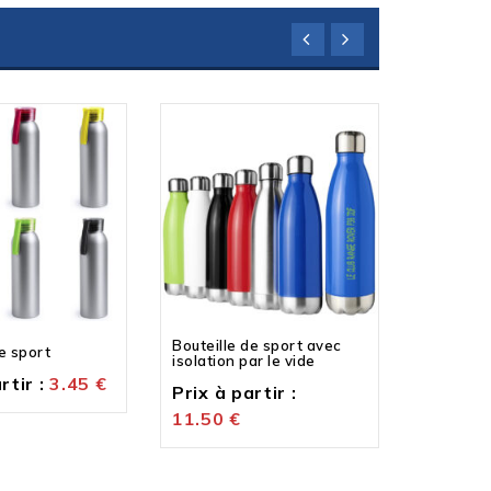
Bouteille de sport avec
e sport
Bouteille
isolation par le vide
rtir :
3.45
€
Prix à p
Prix à partir :
11.50
€