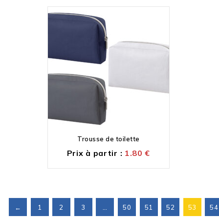
Trousse de toilette
Prix à partir :
1.80
€
←
1
2
3
…
50
51
52
53
54