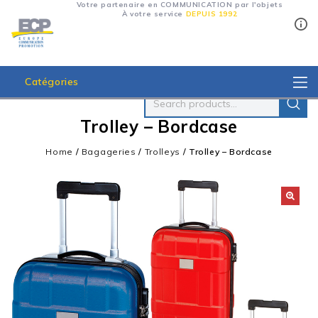
Votre partenaire en COMMUNICATION par l'objets
À votre service
DEPUIS 1992
Catégories
Trolley – Bordcase
Home
/
Bagageries
/
Trolleys
/
Trolley – Bordcase