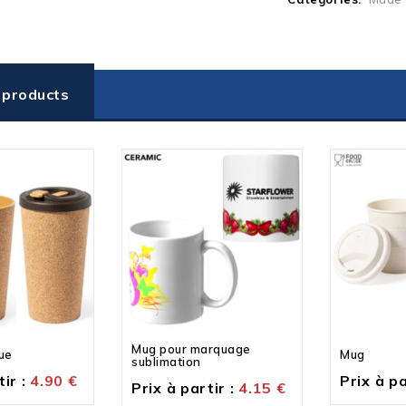
 products
Mug pour marquage
ue
Mug
sublimation
ir :
4.90
€
Prix à pa
Prix à partir :
4.15
€