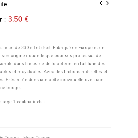
ile
 :
3.50
€
ssique de 330 ml et droit. Fabriqué en Europe et en
our son origine naturelle que pour ses processus de
anale dans lindustrie de la poterie, en fait lune des
ables et recyclables. Avec des finitions naturelles et
ées. Présentée dans une boîte individuelle avec une
 une badget.
quage 1 couleur inclus
in Europe
,
Mugs-Tasses