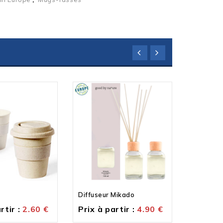
Diffuseur Mikado
Mug ther
rtir :
2.60
€
Prix à partir :
4.90
€
Prix à p