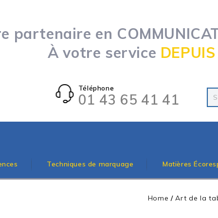
re partenaire en COMMUNICATI
À votre service
DEPUIS
Téléphone
01 43 65 41 41
ences
Techniques de marquage
Matières Écores
Home
/
Art de la t