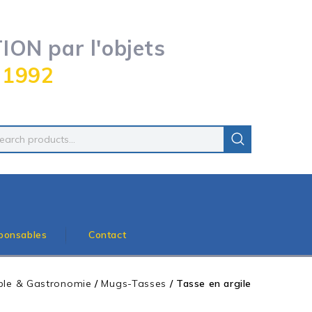
ON par l'objets
 1992
ponsables
Contact
able & Gastronomie
/
Mugs-Tasses
/
Tasse en argile