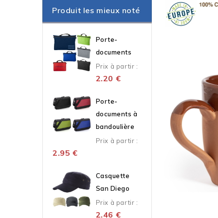
Produit les mieux noté
Porte-
documents
Prix à partir :
2.20
€
Porte-
documents à
bandoulière
Prix à partir :
2.95
€
Casquette
San Diego
Prix à partir :
2.46
€