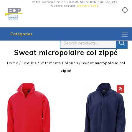
Votre partenaire en COMMUNICATION par l'objets
À votre service
DEPUIS 1992
Catégories
Sweat micropolaire col zippé
Home
/
Textiles
/
Vêtements Polaires
/
Sweat micropolaire col
zippé