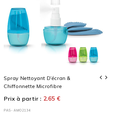
Spray Nettoyant D’écran &
Chiffonnette Microfibre
Spray nettoyant d'écran & support
smartphone
Prix à partir :
2.65
€
PAS- AMO2134