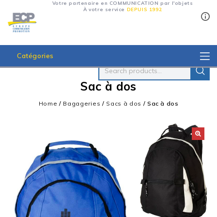
Votre partenaire en COMMUNICATION par l'objets
À votre service
DEPUIS 1992
Catégories
Sac à dos
Home
/
Bagageries
/
Sacs à dos
/
Sac à dos