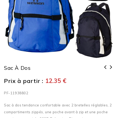
Sac À Dos
Prix à partir :
12.35
€
PF-11938802
Sac à dos tendance confortable avec 2 bretelles réglables, 2
compartiments zippés, une poche avant à zip et une poche