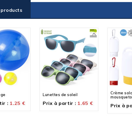
 products
Crème sola
age
Lunettes de soleil
mousquet
ir :
1.25
€
Prix à partir :
1.65
€
Prix à pa