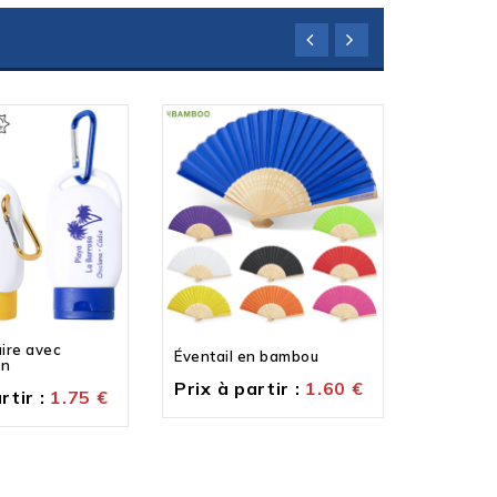
ire avec
Éventail en bambou
Paire de
on
Prix à partir :
1.60
€
Prix à p
rtir :
1.75
€