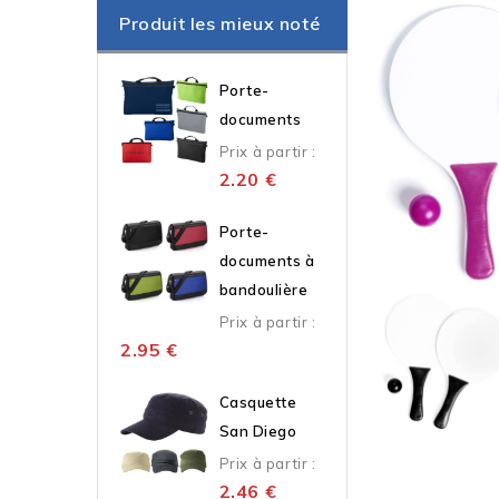
Produit les mieux noté
Porte-
documents
Prix à partir :
2.20
€
Porte-
documents à
bandoulière
Prix à partir :
2.95
€
Casquette
San Diego
Prix à partir :
2.46
€