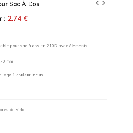
our Sac À Dos
 :
2.74
€
able pour sac à dos en 210D avec élements
 770 mm
quage 1 couleur inclus
ires de Velo