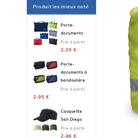
Produit les mieux noté
Porte-
documents
Prix à partir :
2.20
€
Porte-
documents à
bandoulière
Prix à partir :
2.95
€
Casquette
San Diego
Prix à partir :
2.46
€