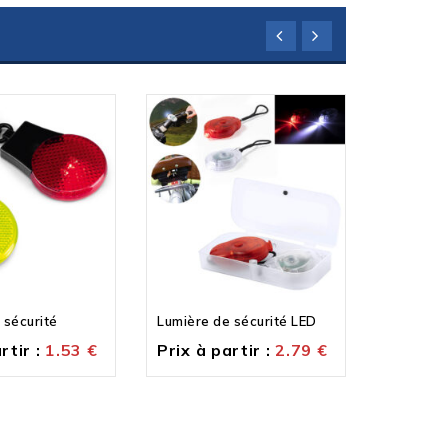
 sécurité
Lumière de sécurité LED
Sac de v
rtir :
1.53
€
Prix à partir :
2.79
€
Prix à p