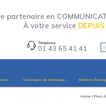
re partenaire en COMMUNICATI
À votre service
DEPUIS
Téléphone
01 43 65 41 41
ences
Techniques de marquage
Matières Écores
Home
/
Plein A