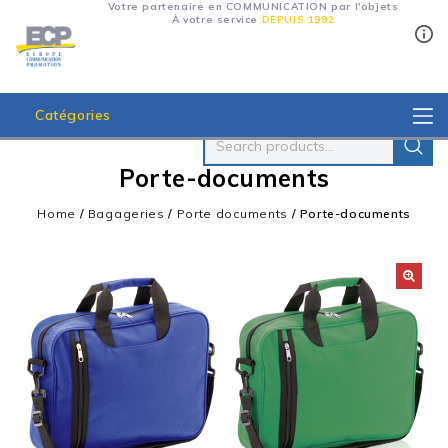
Votre partenaire en COMMUNICATION par l'objets
À votre service
DEPUIS 1992
Catégories
Porte-documents
Home
/
Bagageries
/
Porte documents
/
Porte-documents