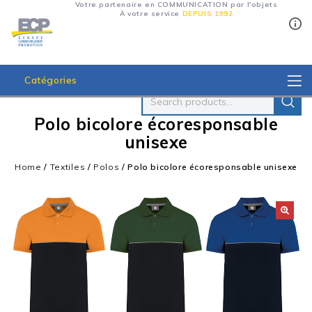
Votre partenaire en COMMUNICATION par l'objets
À votre service
DEPUIS 1992
Catégories
Polo bicolore écoresponsable
unisexe
Home
/
Textiles
/
Polos
/
Polo bicolore écoresponsable unisexe