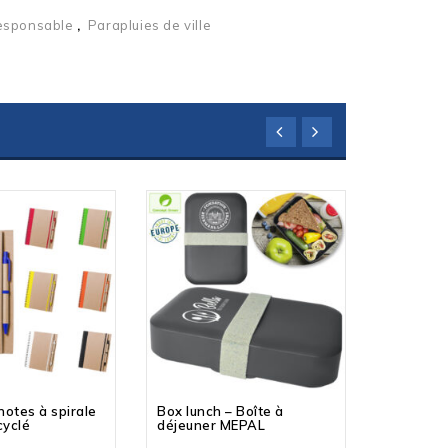
esponsable
,
Parapluies de ville
notes à spirale
Box lunch – Boîte à
Set de c
cyclé
déjeuner MEPAL
accessoi