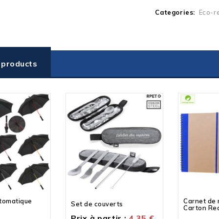
Categories:
Eco-r
 products
utomatique
Carnet de 
Set de couverts
Carton Re
Prix à partir :
4.35
€