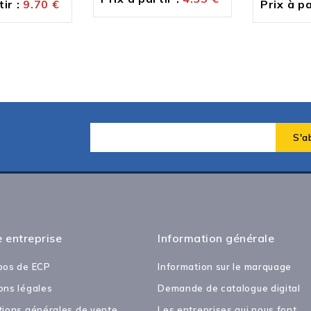
ir :
9.70
€
Prix à pa
 entreprise
Information générale
pos de ECP
Information sur le marquage
ons légales
Demande de catalogue digital
tions générales de vente
Les entreprises qui nous font