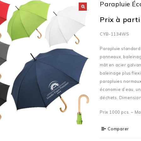
Parapluie É
Prix à partir
CYB-1134WS
Parapluie standard
panneaux, baleinag
mât en acier galvan
baleinage plus flex
parapluies normaux
économie d’eau, un
déchets. Dimension
Prix 1000 pcs. – Ma
Comparer