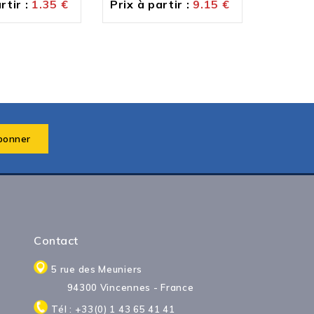
rtir :
1.35
€
Prix à partir :
9.15
€
Prix à p
Contact
5 rue des Meuniers
94300 Vincennes - France
Tél : +33(0) 1 43 65 41 41