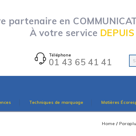
re partenaire en COMMUNICATI
À votre service
DEPUIS
Téléphone
01 43 65 41 41
ences
Techniques de marquage
Matières Écores
Home
/
Paraplu