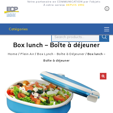
Votre partenaire en COMMUNICATION par l'objets
À votre service
DEPUIS 1992
Catégories
Box lunch – Boîte à déjeuner
Home
/
Plein Air
/
Box Lynch - Boîte à Déjeuner
/
Box lunch –
Boîte à déjeuner