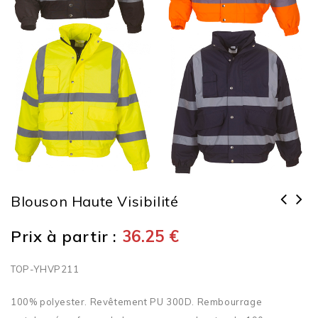
Blouson Haute Visibilité
Sweat-shirt zippé capuche haute
Prix à partir :
36.25
€
visibilité
TOP-YHVP211
100% polyester. Revêtement PU 300D. Rembourrage