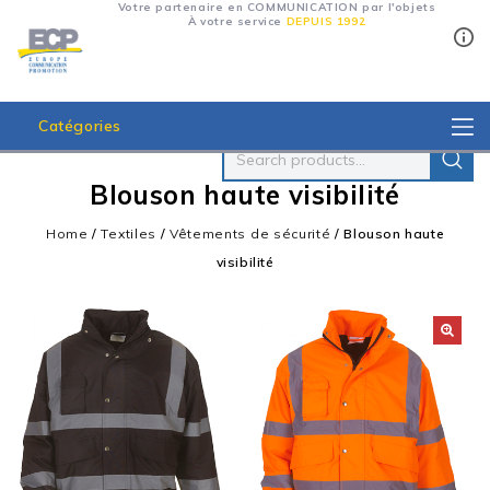
Votre partenaire en COMMUNICATION par l'objets
À votre service
DEPUIS 1992
Catégories
Blouson haute visibilité
Home
/
Textiles
/
Vêtements de sécurité
/
Blouson haute
visibilité