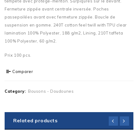
tempête avec protège-menton. Surpiqûres sur le devant.
Fermeture zippée avant centrale inversée. Poches
passepoilées avant avec fermeture zippée. Boucle de
suspension en gomme. 240T cotton feel twill with TPU clear
lamination 100% Polyester, 188 g/m2, Lining, 210T taffeta
100% Polyester, 60 g/m2.
Prix 100 pcs.
Comparer
Category:
Bousons - Doudounes
Related products