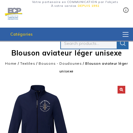
Votre partenaire en COMMUNICATION par l'objets
À votre service
DEPUIS 1992
Catégories
Blouson aviateur léger unisexe
Home
/
Textiles
/
Bousons - Doudounes
/
Blouson aviateur léger
unisexe